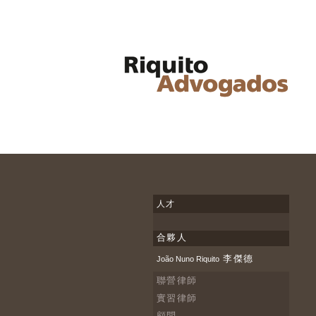
人才
合夥人
李傑德
João Nuno Riquito
聯營律師
實習律師
顧問