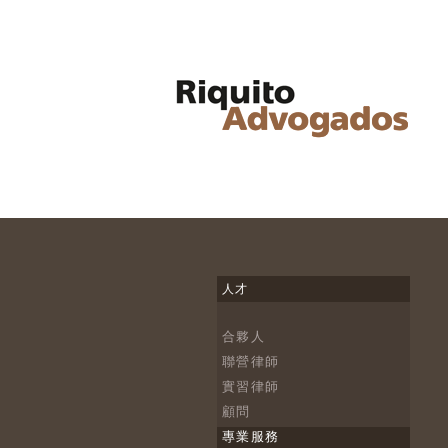
人才
合夥人
聯營律師
實習律師
顧問
專業服務