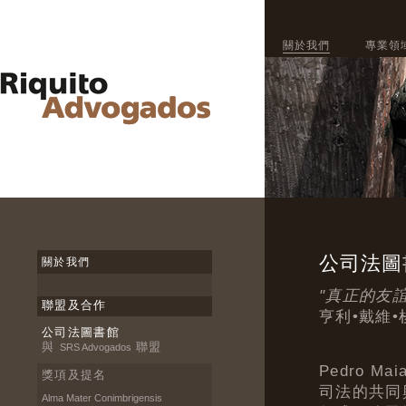
關於我們
專業領
公司法圖
關於我們
"真正的友
聯盟及合作
亨利•戴維•
公司法圖書館
與
聯盟
SRS Advogados
Pedro M
獎項及提名
司法的共同
Alma Mater Conimbrigensis